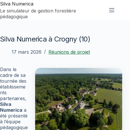
Passer
Silva Numerica
au
Le simulateur de gestion forestière
contenu
pédagogique
Silva Numerica à Crogny (10)
17 mars 2026
Réunions de projet
Dans le
cadre de sa
tournée des
établisseme
nts
partenaires,
Silva
Numerica
a
été présenté
à l’équipe
pédagogique