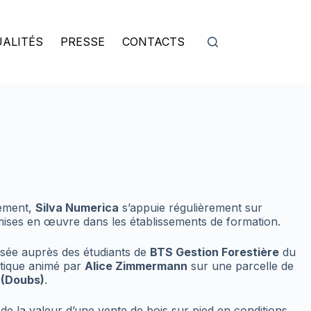
ALITÉS
PRESSE
CONTACTS
pement,
Silva Numerica
s’appuie régulièrement sur
mises en œuvre dans les établissements de formation.
isée auprès des étudiants de
BTS Gestion Forestière
du
atique animé par
Alice Zimmermann
sur une parcelle de
 (Doubs)
.
 de la valeur d’une vente de bois sur pied en conditions